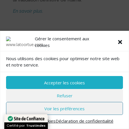
En savoir plus.
Certifié Qualiopi – Des financements
Gérer le consentement aux
accessibles
cookies
En tant que centre de formation certifié
Qualiopi, nos formations à l’entrée en IFSI sont
Nous utilisons des cookies pour optimiser notre site web
éligibles à divers financements (sous certaines
et notre service.
conditions). Ces aides peuvent être obtenues
via France Travail, les OPCO, votre employeur,…
Contactez-nous pour étudier ensemble les
Accepter les cookies
options qui correspondent le mieux à votre
situation.
Refuser
Voir les préférences
Prendre un rendez-vous en ligne
Site de Confiance
Politique de cookies
Déclaration de confidentialité
Certifié par:
Trustindex